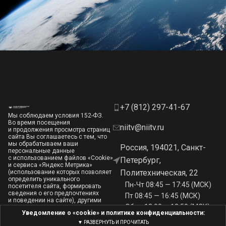
+7 (812) 297-41-67
Мы соблюдаем условия 152-ФЗ.
Во время посещения
niitv@niitv.ru
и продолжения просмотра страниц
сайта Вы соглашаетесь с тем, что
мы обрабатываем ваши
Россия, 194021, Санкт-
персональные данные
с использованием файлов «Cookie»
Петербург,
и сервиса «Яндекс Метрика»
Политехническая, 22
(использование которых позволяет
определить уникального
Пн-Чт 08:45 — 17:45 (МСК)
посетителя сайта, формировать
сведения о его предпочтениях
Пт 08:45 — 16:45 (МСК)
и поведении на сайте), другими
Обед 13:00 — 13:50 (МСК)
метрическими сервисами,
Уведомление о «сookie» и политике конфиденциальности:
в соответствии с
политикой
конфиденциальности в отношении
▼ РАЗВЕРНУТЬ И ПРОЧИТАТЬ