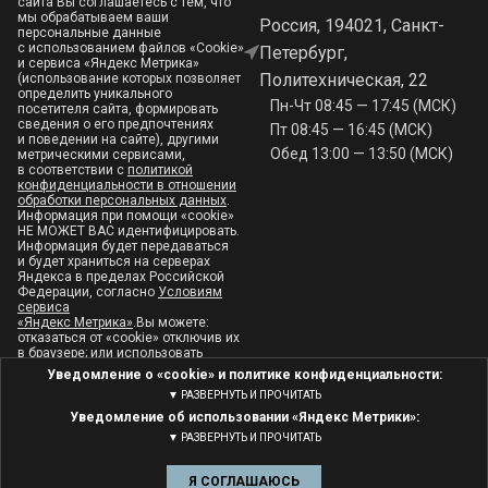
сайта Вы соглашаетесь с тем, что
мы обрабатываем ваши
Россия, 194021, Санкт-
персональные данные
с использованием файлов «Cookie»
Петербург,
и сервиса «Яндекс Метрика»
Политехническая, 22
(использование которых позволяет
определить уникального
Пн-Чт 08:45 — 17:45 (МСК)
посетителя сайта, формировать
сведения о его предпочтениях
Пт 08:45 — 16:45 (МСК)
и поведении на сайте), другими
Обед 13:00 — 13:50 (МСК)
метрическими сервисами,
в соответствии с
политикой
конфиденциальности в отношении
обработки персональных данных
.
Информация при помощи «сookie»
НЕ МОЖЕТ ВАС идентифицировать.
Информация будет передаваться
и будет храниться на серверах
Яндекса в пределах Российской
Федерации, согласно
Условиям
сервиса
«Яндекс Метрика»
.Вы можете:
отказаться от «сookie» отключив их
в браузере; или использовать
инструмент блокировки
; или
Уведомление о «сookie» и политике конфиденциальности:
можете покинуть этот сайт.
▼ РАЗВЕРНУТЬ И ПРОЧИТАТЬ
© 1935-2025 АО «Научно-исследовательский институт телевидения» |
Уведомление об использовании «Яндекс Метрики»:
© 2025
Дизайн, разработка, программирование сайта: MRNX Studio
|
▼ РАЗВЕРНУТЬ И ПРОЧИТАТЬ
Используются программы для бизнеса ЭСОБИ
Я СОГЛАШАЮСЬ