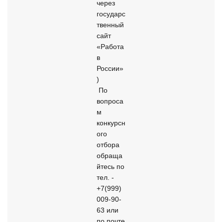
через 
государс
твенный 
сайт 
«Работа 
в 
России»
) 

 По 
вопроса
м 
конкурсн
ого 
отбора 
обраща
йтесь по 
тел. - 
+7(999) 
009-90-
63 или 
по почте 