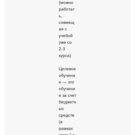
(можно 
работат
ь, 
совмещ
ая с 
учебой 
уже со 
2-3 
курса).

Целевое 
обучени
е — это 
обучени
е за счет 
бюджетн
ых 
средств 
(в 
рамках 
квоты) с 