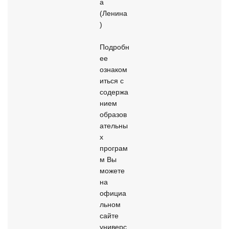
а 
(Ленина
)

Подробн
ее 
ознаком
иться с 
содержа
нием 
образов
ательны
х 
програм
м Вы 
можете 
на 
официа
льном 
сайте 
универс