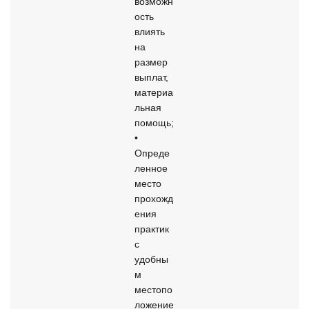
возможн
ость 
влиять 
на 
размер 
выплат, 
материа
льная 
помощь; 

• 
Опреде
ленное 
место 
прохожд
ения 
практик 
с 
удобны
м 
местопо
ложение