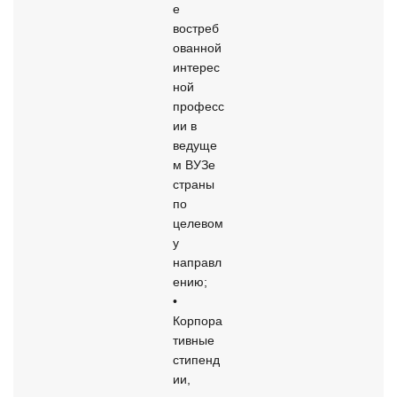
е 
востреб
ованной 
интерес
ной 
професс
ии в 
ведуще
м ВУЗе 
страны 
по 
целевом
у 
направл
ению; 

• 
Корпора
тивные 
стипенд
ии, 