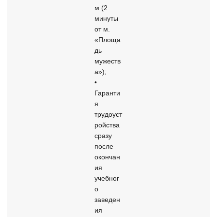
м (2 
минуты 
от м. 
«Площа
дь 
мужеств
а»);

• 
Гаранти
я 
трудоуст
ройства 
сразу 
после 
окончан
ия 
учебног
о 
заведен
ия 