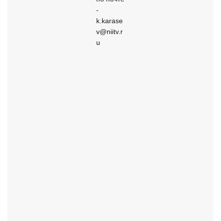
- 
k.karase
v@niitv.r
u