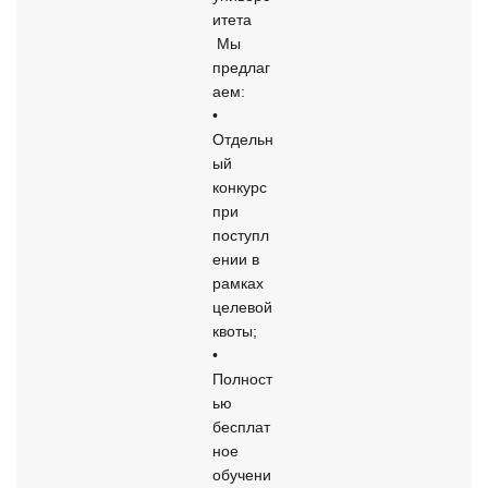
итета

 Мы 
предлаг
аем:

• 
Отдельн
ый 
конкурс 
при 
поступл
ении в 
рамках 
целевой 
квоты;

• 
Полност
ью 
бесплат
ное 
обучени