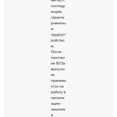
последу
ющим 
гаранти
рованны
м 
трудоуст
ройство
м. 
После 
окончан
ия ВУЗа 
выпускн
ик 
принима
ется на 
работу в 
организ
ацию-
заказчик
а 