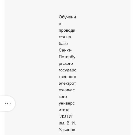
Обучени
е 
проводи
тся на 
базе 
Санкт-
Петербу
ргского 
государс
твенного 
электрот
ехничес
кого 
универс
итета 
"ЛЭТИ" 
им. В. И. 
Ульянов