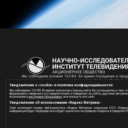
Мы соблюдаем условия 152-ФЗ. Во время посещения и продо
персональные данные с использованием файлов «Cookie» и с
посетителя сайта, формировать сведения о его предпочтения
Уведомление о «сookie» и политике конфиденциальности:
конфиденциальности в отношении обработки персональных д
Мы соблюдаем 152-ФЗ. Во время просмотра страниц сайта Вы соглашаетесь с тем, чт
будет передаваться и будет храниться на сервера
формировать сведения о его предпочтениях и поведении на сайте), другими метриче
«Яндекс Метрика»
.Вы можете: отказаться от «сookie» отключив 
использовать
инструмент блокировки
; или покинуть этот сайт.
Уведомление об использовании «Яндекс Метрики»:
Сайт использует сервис веб-аналитики «Яндекс Метрика» компании ООО «Яндекс
информация будет передаваться и будет храниться на серверах Яндекса в пределах Р
© 1935-2025 АО «Научно-исследовательский институт телевиде