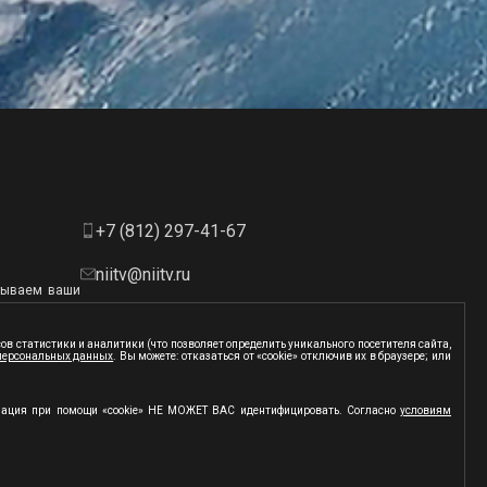
+7 (812) 297-41-67
niitv@niitv.ru
атываем ваши
 уникального
Россия, 194021, Санкт-Петербург,
и с
политикой
. Информация
Политехническая, 22
в статистики и аналитики (что позволяет определить уникального посетителя сайта,
ям сервиса
 персональных данных
. Вы можете: отказаться от «сookie» отключив их в браузере; или
 этот сайт.
Пн-Чт 08:45 — 17:45 (МСК)
Пт 08:45 — 16:45 (МСК)
рмация при помощи «сookie» НЕ МОЖЕТ ВАС идентифицировать. Согласно
условиям
Обед 13:00 — 13:50 (МСК)
пользуются программы для бизнеса ЭСОБИ