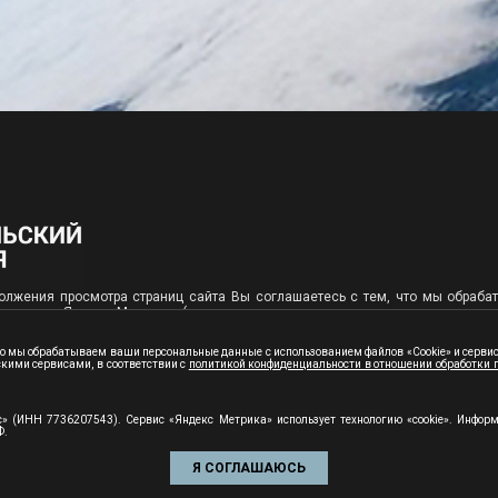
лжения просмотра страниц сайта Вы соглашаетесь с тем, что мы обраб
ервиса «Яндекс Метрика» (использование которых позволяет определить
х и поведении на сайте), другими метрическими сервисами, в соответстви
анных
. Информация при помощи «сookie» НЕ МОЖЕТ ВАС идентифицировать
о мы обрабатываем ваши персональные данные с использованием файлов «Cookie» и сервисо
х Яндекса в пределах Российской Федерации, согласно
Услови
скими сервисами, в соответствии с
политикой конфиденциальности в отношении обработки
их в браузере; или использовать
инструмент блокировки
; или можете покинуть
» (ИНН 7736207543). Сервис «Яндекс Метрика» использует технологию «сookie». Инфо
Ф.
ния» | © 2025
Дизайн, разработка, программирование сайта: MRNX Studio
|
Ис
Я СОГЛАШАЮСЬ