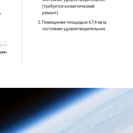
(требуется косметический
ремонт)
.
Помещение площадью 67,4 кв.м,
состояние удовлетворительное
арее
ния»